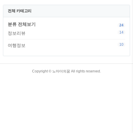
여행지원금을 신청한다고 해서 모두다 당
첨이 되는것은 아니지만, 당첨만 된다면
전체 카테고리
20만원을 받아서 쇼핑도 하고 대중교통도
무료로 이용할 수 있기 때문에 대만 여행
분류 전체보기
을 떠나기 전이라면 꼭 신청하고 가시길
24
바랍니다. 대만 여행지원금 신청 바로가기
14
정보리뷰
(대만 여행지원금 신청 홈페이지 바로가
기) 지원하는데 돈이 들지 않는 대만 여행
10
여행정보
지원금 나는 당첨 안될꺼야 하면서 신청을
안하는 것보다 나는 될꺼야..
TistoryWhaleSkin3.4
Copyright ©
노마더의꿈
All rights reserved.