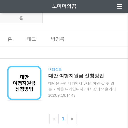
노마더의꿈
홈
홈
태그
방명록
여행정보
대만 여행지원금 신청방법
대만은 우리나라에서 3시간이면 갈 수 있
는 가까운 나라입니다. 야시장에 먹을거리
도 많아서 주말 혹은 긴 연휴를 이용하여
2023. 9. 19. 14:43
다녀올 수 있는 좋은 나라입니다. 이런 대
만에서 대만을 방문하는 여행객들에게 대
만 달러 5,000NTD 를 여행지원금으로 준
다고 합니다. 이 여행지원금을 한국돈으로
«
1
»
환산하면 약 20~21만원정도 됩니다. 대만