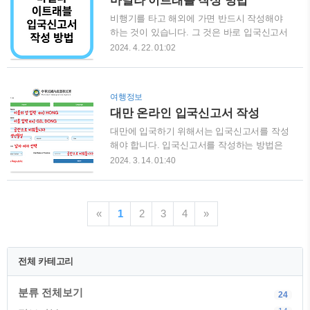
마닐라 이트래블 작성 방법
야 합니다. 거주요건 : 서울시 거주자..
링크를 클릭하시면 싸이 흠뻑쇼 예매를 바로
진행 할 수 있습니다. 2024 싸이 흠뻑쇼 예
비행기를 타고 해외에 가면 반드시 작성해야
매 2024 싸이 흠뻑쇼 티켓 가격 여름만 오기
하는 것이 있습니다. 그 것은 바로 입국신고서
를 기다리는 싸이 흠뻑쇼의 티켓 가격입니다.
입니다. 필리핀도 예외 없이 입국신고서를 작
2024. 4. 22. 01:02
가격이 저렴하지는 않지만 돈값하는 공연이니
성해야 합니다. 많은 사람들이 여행을 가는 필
가격과 좌석을 잘 확인하시고 예매 하시길 바
리핀 마닐라의 경우에도 입국신고서인 이트래
랍니다.좌석가격스탠딩 SR 석175,000원스탠
블을 작성해야 합니다. 필리핀의 세부, 마닐
여행정보
딩 R 석165,000원지정석 SR 석175,000원지정
라, 보라카이 등의 여행을 가는 사람들은 필리
대만 온라인 입국신고서 작성
석 R석165,000원..
핀으로 출발하는 시간(항공기 탑승 시간)을 기
준으로 72시간 이내에 이트래블을 작성해야
대만에 입국하기 위해서는 입국신고서를 작성
합니다. 필리핀 마닐라, 세부, 보홀, 보라카이
해야 합니다. 입국신고서를 작성하는 방법은
등의 여행을 위해 이트래블(eTravel)을 작성하
비행기에서 종이로 작성하는 방법과 출국전
2024. 3. 14. 01:40
면 QR코드를 발급 받을 수 있기 때문에 종이
온라인으로 입국신고서를 작성하는 방법 이렇
로 된 입국신고서를 더이상 작성 할 필요가 없
게 두가지가 있습니다. 대만에 입국하는 비행
습니다. 또, 필리핀 입국을 더 빠르고 신속하
기 안에서 나눠주는 종이로 된 입국신고서를
게 할 수 있습니다. 1. 필리핀 마닐라 이트래블
«
1
2
3
4
»
작성해도 되지만, 온라인으로 미리 작성을 한
작성 주의 사항 필리핀 마닐라, 세부..
다면 입국 심사를 더욱 더 빠르게 마치고 입국
을 할 수 있습니다. 또 e-gate 등록을 통해 출
국시에도 빠르게 출국 심사대를 통과할 수 있
전체 카테고리
습니다. 대만에 도착해서 대만 여행지원금 당
첨 확인도 해야하고, 짐도 찾아야하는 번거로
분류 전체보기
24
움 속에서 온라인을 통해 미리 입국신고서를