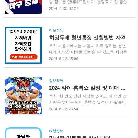
해 보세요. KTX 추석 예매 바로가기 SRT 추
송 정보를 안내해드립니다. 올림픽 기간 동안
석 예매 바로가기 2024 추석 기차표 예매 일정
중요한 경기를 놓치지 않도록, 이번 글을 통해
2024. 7. 30. 02:27
과 방법2024년 추석 기차표 예매는 코레일
자세한 일정을 확인하시고 중계를 챙겨보세
(KORAIL)과 SRT를 통해 이루어집니다. 코레
요. 탁구 중계 보러가기 2024 파리올림픽
일은 KTX, 새마을호, 무궁화호 등의 열차를
탁구 경기 일정2024년 파리올림픽 탁구 경기
정보리뷰
운영하며, SRT는 수서발 고속철도를 운영합
는 7월 27일부터 8월 10일까지 진행됩니다. 이
희망두배 청년통장 신청방법 자격
니다. 예매는 보통 추..
번 대회에서는 남자 단식, 여자 단식, 남자 복
식, 여자 복식, 혼합 복식 등 다양한 종목이 포
목차 서울시에서는 서울시 거주 일하는 청년
함되어 있어 많은 경기를 즐길 수 있습니다.
에게 희망찬 미래를 준비할 수 있도록 희망두
주요 경기 일정은 다음과 같습니다: 경기일자
배 청년통장 참여자를 모집하고 있습니다. 매
2024. 6. 13. 15:08
경기 시간세부 종목출전 선수 7월 27일23:30
달 15만원씩 2년 또는 3년간 저축하면 720만
~혼성 복식 16강신유빈/임종훈 (승)7월 28일
원 혹은 1,080만원을 최종적으로 받을 수 있습
17:00 ~남자 단식 64강조대성 (패)7월 28일
니다. 신청자격이 된다면 무조건 신청해서 혜
정보리뷰
19:15 ~여자 단식 64강전지희 (패)7월 28일
택을 받으시길 바랍니다. 총 모집인원은
2024 싸이 흠뻑쇼 일정 및 예매 방법
20..
10,000명이며 각 지역구 별로 모집 인원이 다
르기 때문에 아래 내용을 참고해서 늦지 않게
목차 한 번도 안간 사람은 있어도 하 번만 간
신청하시길 바랍니다. 접수 마감일에는 혼잡
사람은 없다는 싸이 흠뻑쇼 일정이 나왔습니
하여 접수를 못 할 수도 있으니 미리 준비해서
다. 2024년 싸이 흠뻑쇼 공연은 6월 29일부터
2024. 6. 12. 23:54
신청하는 것을 추천 드립니다. 서울시 희망
8월 25일까지 전국에서 진행이 됩니다. 싸이
두배 청년통장 신청자격서울시 희망두배 청년
흠뻑쇼 공연을 기다리셨던 분들은 공연 일정
통장을 신청하기 위해서는 공고일 기준 (24년
과 지역을 확인하시고 미리 공연을 준비하시
여행정보
5월 20일) 다음 5가지 조건에 모두 해당 되어
길 바랍니다. 바로 예매를 하실 분들은 아래