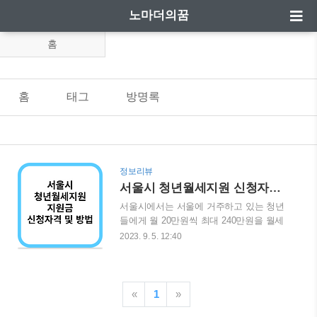
노마더의꿈
홈
홈
태그
방명록
정보리뷰
서울시 청년월세지원 신청자격 및 방법
서울시에서는 서울에 거주하고 있는 청년
들에게 월 20만원씩 최대 240만원을 월세
로 지원해주는 사업을 실시하고 있습니다.
2023. 9. 5. 12:40
9월 5일부터 추가로 참여자를 모집하고 있
으니 자신이 조건에 해당이 된다면 빨리
신청하시길 바랍니다. 이번에 서울시 청년
월세지원금을 받을 수 있는 인원은 3,500
«
1
»
명 이라고 합니다. 본인이 서울시 청년월