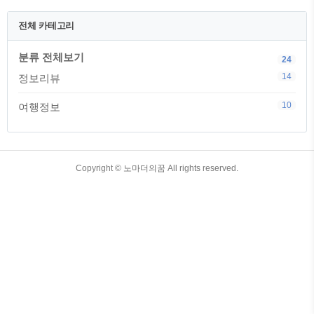
세지원 신청자격이 되는지 정확하지 않을
경우에는 서울주거포털 홈페이지에 로그
전체 카테고리
인을 통해서 직접 확인해 볼 수 있습니다.
신청자격 확인하기 (서울 주거포탈에서 신
분류 전체보기
청자격 확인해보기) 서울시 청년월세지원
24
신청방법 및 제출서류 서울시 청년월세지
14
정보리뷰
원을 신청하기 위해서는 서울주거포털에
접속하여 지원을 하면 됩니다. 서울주거포
10
여행정보
털 사이트에서 청년월세지원 페이지에 가
면 사업개요, 사업내용, 사업공고문, 신..
TistoryWhaleSkin3.4
Copyright ©
노마더의꿈
All rights reserved.