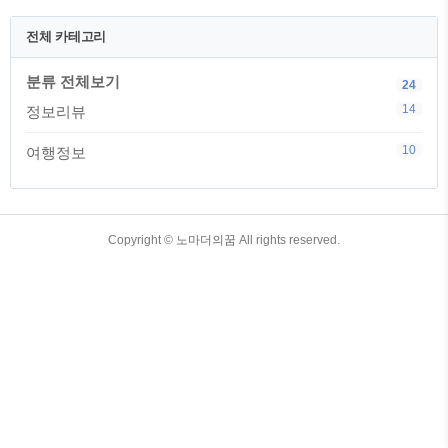
만들 수 있습니다. 자녀 기준으로 기본증
명서 상세를 발급 받는 방법은 각 지역 주
전체 카테고리
민센터에 방문해서 발급을 받거나, 무인
발급기를 통해서 발급을 받는 방법과 인터
분류 전체보기
넷을 이용하여 직접 집에서 발급받아 인쇄
24
하는 방법이 있습니다. 모바일로도 발급을
14
정보리뷰
받을 수 있지만 이 방법 보다는 컴퓨터를
이용하여 발급 받는 것을 더 추천드립니
10
여행정보
다. 자녀 기본증명서 발급 받기 (대법원 전
자가족관계등록시스템 접속) 자녀..
TistoryWhaleSkin3.4
Copyright ©
노마더의꿈
All rights reserved.