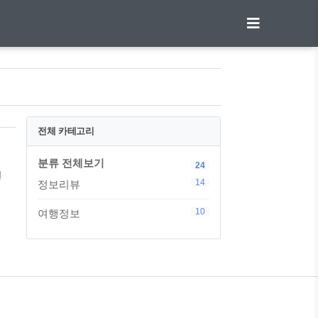
전체 카테고리
분류 전체보기
24
일
14
정보리뷰
수
한
10
여행정보
공