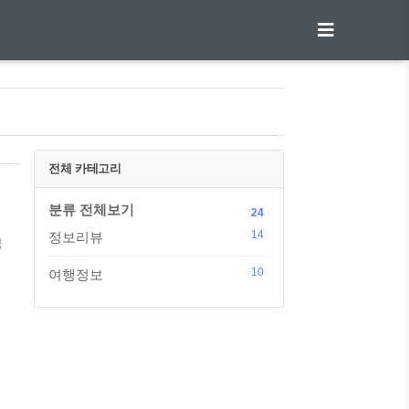
전체 카테고리
분류 전체보기
24
14
정보리뷰
국
10
여행정보
리
고