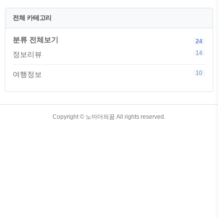
여행지원금을 신청한다고 해서 모두다 당
첨이 되는것은 아니지만, 당첨만 된다면
전체 카테고리
20만원을 받아서 쇼핑도 하고 대중교통도
무료로 이용할 수 있기 때문에 대만 여행
분류 전체보기
을 떠나기 전이라면 꼭 신청하고 가시길
24
바랍니다. 대만 여행지원금 신청 바로가기
14
정보리뷰
(대만 여행지원금 신청 홈페이지 바로가
기) 지원하는데 돈이 들지 않는 대만 여행
10
여행정보
지원금 나는 당첨 안될꺼야 하면서 신청을
안하는 것보다 나는 될꺼야..
TistoryWhaleSkin3.4
Copyright ©
노마더의꿈
All rights reserved.