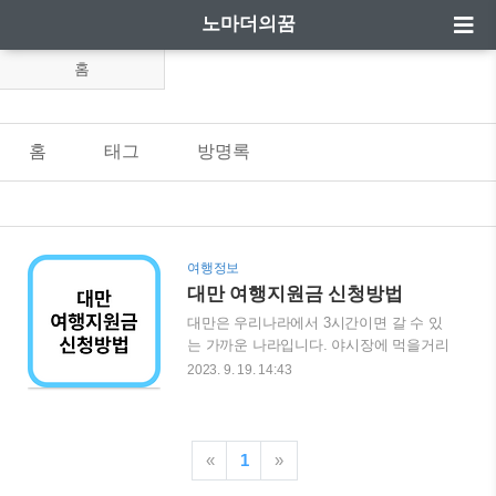
노마더의꿈
홈
홈
태그
방명록
여행정보
대만 여행지원금 신청방법
대만은 우리나라에서 3시간이면 갈 수 있
는 가까운 나라입니다. 야시장에 먹을거리
도 많아서 주말 혹은 긴 연휴를 이용하여
2023. 9. 19. 14:43
다녀올 수 있는 좋은 나라입니다. 이런 대
만에서 대만을 방문하는 여행객들에게 대
만 달러 5,000NTD 를 여행지원금으로 준
다고 합니다. 이 여행지원금을 한국돈으로
«
1
»
환산하면 약 20~21만원정도 됩니다. 대만